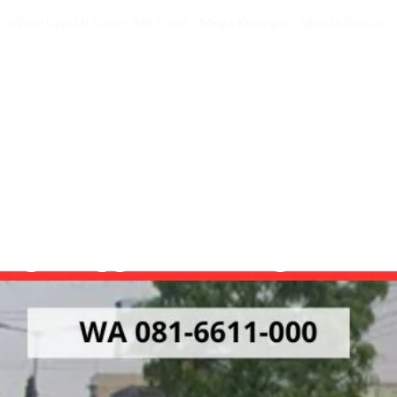
Word Capital Tower, 5th Floor - Mega Kuningan, Jakarta Selatan
Beranda
Tentang
Lokasi
Proyek
Press
Blog
SEWA BILLBOARD TEBING TINGGI
ng Tinggi, Cek Harga dan Ti