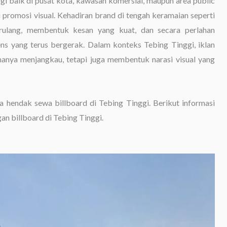
nggi baik di pusat kota, kawasan komersial, maupun area public
romosi visual. Kehadiran brand di tengah keramaian seperti
erulang, membentuk kesan yang kuat, dan secara perlahan
s yang terus bergerak. Dalam konteks Tebing Tinggi, iklan
 hanya menjangkau, tetapi juga membentuk narasi visual yang
da hendak sewa billboard di Tebing Tinggi. Berikut informasi
an billboard di Tebing Tinggi.