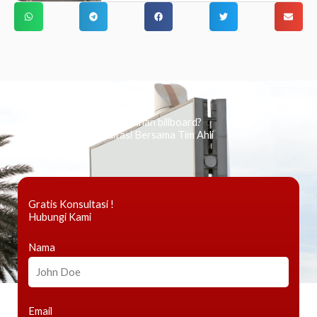
Ingin tahu tentang periklanan billboard?
Kami Berikan Konsultasi Bersama Tim Ahli
Gratis Konsultasi !
Hubungi Kami
Nama
Email