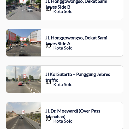
JL Honggowongso, Dekat Sami
luwes SIde B
Kota Solo
JL Honggowongso, Dekat Sami
luwes SIde A
Kota Solo
Jl Kol Sutarto – Panggung Jebres
traffic
Kota Solo
Jl. Dr. Moewardi (Over Pass
Manahan)
Kota Solo