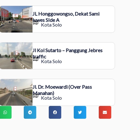
JL Honggowongso, Dekat Sami
luwes SIde A
Kota Solo
Jl Kol Sutarto – Panggung Jebres
traffic
Kota Solo
Jl. Dr. Moewardi (Over Pass
Manahan)
Kota Solo