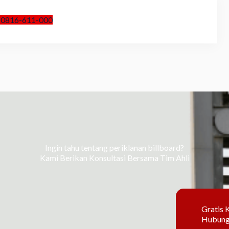
 0816-611-000
Ingin tahu tentang periklanan billboard?
Kami Berikan Konsultasi Bersama Tim Ahli
Gratis K
Hubung