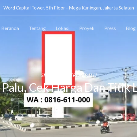
Word Capital Tower, 5th Floor - Mega Kuningan, Jakarta Selatan
Beranda
Tentang
Lokasi
Proyek
Press
Blog
SEWA VIDEOTRON PALU
Palu, Cek Harga Dan Titik 