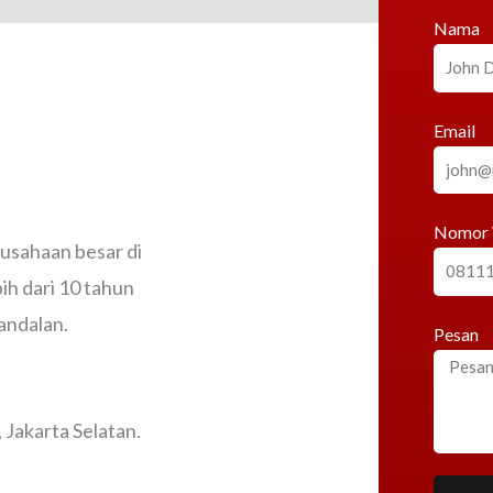
Nama
Email
Nomor
rusahaan besar di
h dari 10 tahun
andalan.
Pesan
Jakarta Selatan.