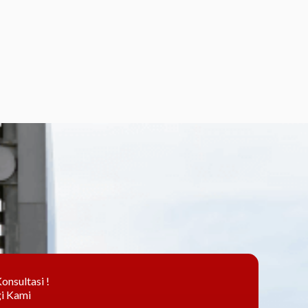
onsultasi !
i Kami