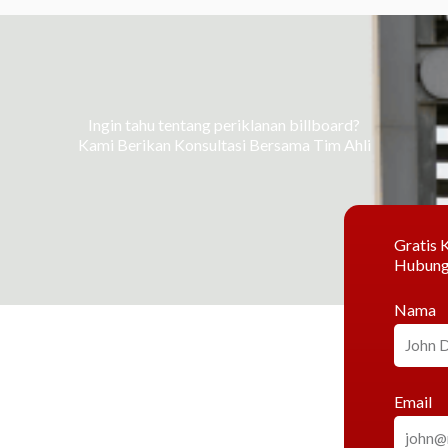
Ingin tahu tentang periklanan billboard?
Kami Berikan Konsultasi Bersama Tim Ahli
Gratis K
Hubung
Nama
Email