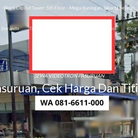
Word Capital Tower, 5th Floor - Mega Kuningan, Jakarta Selatan
Beranda
Tentang
Lokasi
Proyek
Press
Blog
SEWA VIDEOTRON PASURUAN
suruan, Cek Harga Dan Titi