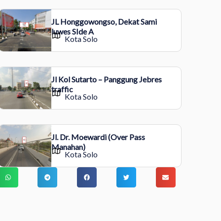
JL Honggowongso, Dekat Sami
luwes SIde A
Kota Solo
Jl Kol Sutarto – Panggung Jebres
traffic
Kota Solo
Jl. Dr. Moewardi (Over Pass
Manahan)
Kota Solo