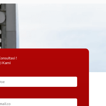
onsultasi !
i Kami