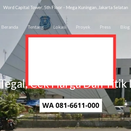
Word Capital Tower, 5th Floor - Mega Kuningan, Jakarta Selatan
Beranda
Tentang
Lokasi
Proyek
Press
Blog
SEWA VIDEOTRON TEGAL
Tegal, Cek Harga Dan Titik 