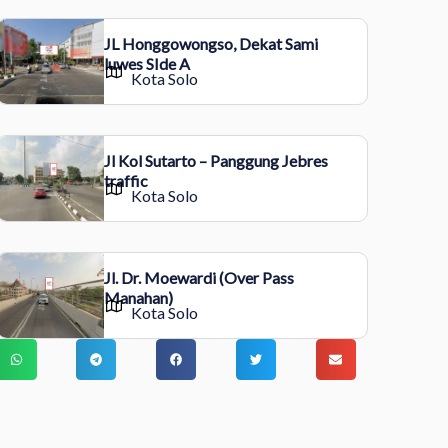
JL Honggowongso, Dekat Sami
luwes SIde A
Kota Solo
Jl Kol Sutarto – Panggung Jebres
traffic
Kota Solo
Jl. Dr. Moewardi (Over Pass
Manahan)
Kota Solo