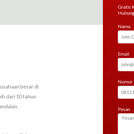
Gratis K
Hubung
Nama
Email
Nomor
rusahaan besar di
h dari 10 tahun
andalan.
Pesan