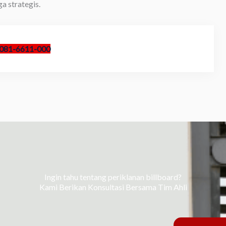
a strategis.
081-6611-000
Ingin tahu tentang periklanan billboard?
Kami Berikan Konsultasi Bersama Tim Ahli