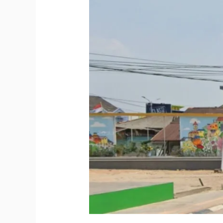
Cek
Harga
dan
Titik
Lokasi
Baliho