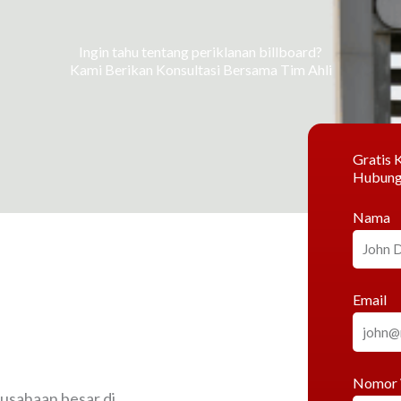
Ingin tahu tentang periklanan billboard?
Kami Berikan Konsultasi Bersama Tim Ahli
Gratis K
Hubung
Nama
Email
Nomor
rusahaan besar di