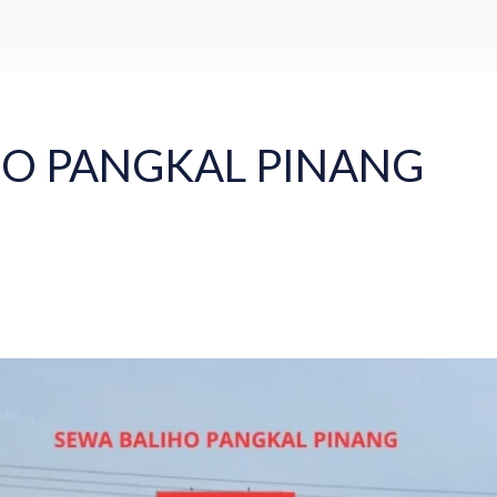
Word Capital Tower, 5th Floor - Mega Kuningan, Jakarta Selatan
Beranda
Tentang
Lokasi
Proyek
Press
Blog
HO PANGKAL PINANG