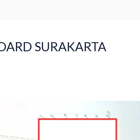
Word Capital Tower, 5th Floor - Mega Kuningan, Jakarta Selatan
Beranda
Tentang
Lokasi
Proyek
Press
Blog
BOARD SURAKARTA