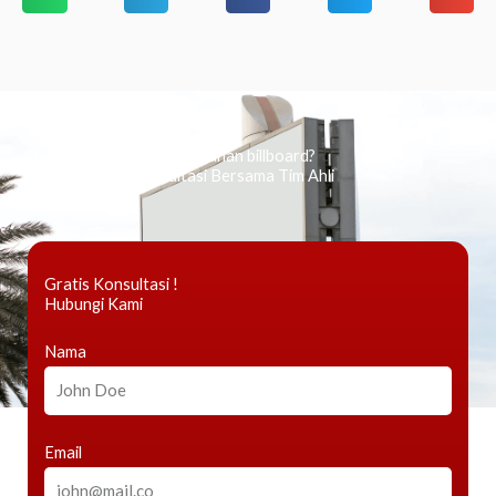
Ingin tahu tentang periklanan billboard?
Kami Berikan Konsultasi Bersama Tim Ahli
Gratis Konsultasi !
Hubungi Kami
Nama
Email