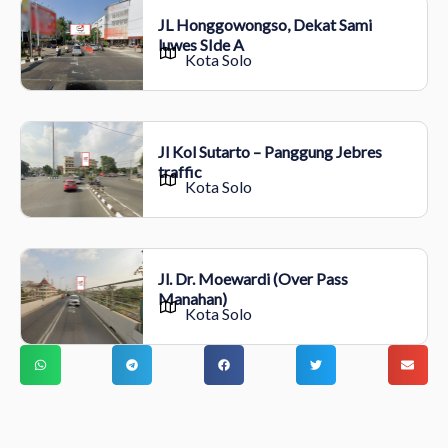
JL Honggowongso, Dekat Sami
luwes SIde A
Kota Solo
Jl Kol Sutarto – Panggung Jebres
traffic
Kota Solo
Jl. Dr. Moewardi (Over Pass
Manahan)
Kota Solo