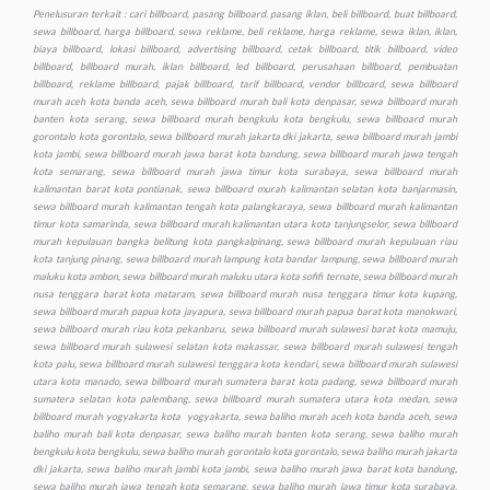
Penelusuran terkait : cari billboard, pasang billboard. pasang iklan, beli billboard, buat billboard, sewa billboard, harga billboard, sewa reklame, beli reklame, harga reklame, sewa iklan, iklan, biaya billboard, lokasi billboard, advertising billboard, cetak billboard, titik billboard, video billboard, billboard murah, iklan billboard, led billboard, perusahaan billboard, pembuatan billboard, reklame billboard, pajak billboard, tarif billboard, vendor billboard, sewa billboard murah aceh kota banda aceh, sewa billboard murah bali kota denpasar, sewa billboard murah banten kota serang, sewa billboard murah bengkulu kota bengkulu, sewa billboard murah gorontalo kota gorontalo, sewa billboard murah jakarta dki jakarta, sewa billboard murah jambi kota jambi, sewa billboard murah jawa barat kota bandung, sewa billboard murah jawa tengah kota semarang, sewa billboard murah jawa timur kota surabaya, sewa billboard murah kalimantan barat kota pontianak, sewa billboard murah kalimantan selatan kota banjarmasin, sewa billboard murah kalimantan tengah kota palangkaraya, sewa billboard murah kalimantan timur kota samarinda, sewa billboard murah kalimantan utara kota tanjungselor, sewa billboard murah kepulauan bangka belitung kota pangkalpinang, sewa billboard murah kepulauan riau kota tanjung pinang, sewa billboard murah lampung kota bandar lampung, sewa billboard murah maluku kota ambon, sewa billboard murah maluku utara kota sofifi ternate, sewa billboard murah nusa tenggara barat kota mataram, sewa billboard murah nusa tenggara timur kota kupang, sewa billboard murah papua kota jayapura, sewa billboard murah papua barat kota manokwari, sewa billboard murah riau kota pekanbaru, sewa billboard murah sulawesi barat kota mamuju, sewa billboard murah sulawesi selatan kota makassar, sewa billboard murah sulawesi tengah kota palu, sewa billboard murah sulawesi tenggara kota kendari, sewa billboard murah sulawesi utara kota manado, sewa billboard murah sumatera barat kota padang, sewa billboard murah sumatera selatan kota palembang, sewa billboard murah sumatera utara kota medan, sewa billboard murah yogyakarta kota yogyakarta, sewa baliho murah aceh kota banda aceh, sewa baliho murah bali kota denpasar, sewa baliho murah banten kota serang, sewa baliho murah bengkulu kota bengkulu, sewa baliho murah gorontalo kota gorontalo, sewa baliho murah jakarta dki jakarta, sewa baliho murah jambi kota jambi, sewa baliho murah jawa barat kota bandung, sewa baliho murah jawa tengah kota semarang, sewa baliho murah jawa timur kota surabaya, sewa baliho murah kalimantan barat kota pontianak, sewa baliho murah kalimantan selatan kota banjarmasin, sewa baliho murah, kalimantan tengah kota palangkaraya, sewa baliho murah kalimantan timur kota samarinda, sewa baliho murah kalimantan utara kota tanjungselor, sewa baliho murah kepulauan bangka belitung kota pangkalpinang, sewa murah baliho kepulauan riau kota tanjung pinang, sewa baliho murah lampung kota bandar lampung, sewa baliho murah maluku kota ambon, sewa baliho murah maluku utara kota sofifi ternate, sewa baliho murah nusa tenggara barat kota mataram, sewa baliho murah nusa tenggara timur kota kupang, sewa baliho murah papua kota jayapura, sewa baliho murah papua barat kota manokwari, sewa baliho murah riau kota pekanbaru, sewa baliho murah sulawesi barat kota mamuju, sewa baliho murah sulawesi selatan kota makassar, sewa baliho murah sulawesi tengah kota palu, sewa baliho murah sulawesi tenggara kota kendari, sewa baliho murah sulawesi utara kota manado, sewa baliho murah sumatera barat kota padang, sewa baliho murah sumatera selatan kota palembang, sewa baliho murah sumatera utara kota medan, sewa baliho murah yogyakarta kota yogyakarta, sewa videotron murah aceh kota banda aceh, sewa videotron murah bali kota denpasar, sewa videotron murah banten kota serang, sewa videotron murah bengkulu kota bengkulu, sewa videotron murah gorontalo kota gorontalo, sewa videotron murah jakarta dki jakarta, sewa videotron murah jambi kota jambi, sewa videotron murah jawa barat kota bandung, sewa videotron murah jawa tengah kota semarang, sewa videotron murah jawa timur kota surabaya, sewa videotron murah kalimantan barat kota pontianak, sewa videotron murah kalimantan selatan kota banjarmasin, sewa videotron murah kalimantan tengah kota palangkaraya, sewa videotron murah kalimantan timur kota samarinda, sewa videotron murah kalimantan utara kota tanjungselor, sewa videotron murah kepulauan bangka belitung kota pangkalpinang, sewa videotron murah kepulauan riau kota tanjung pinang, sewa videotron murah lampung kota bandar lampung, sewa videotron murah maluku kota ambon, sewa videotron murah maluku utara kota sofifi ternate, sewa videotron murah nusa tenggara barat kota mataram, sewa videotron murah nusa tenggara timur kota kupang, sewa videotron murah papua kota jayapura, sewa videotron murah papua barat kota manokwari, sewa videotron murah riau kota pekanbaru, sewa videotron murah sulawesi barat kota mamuju, sewa videotron murah sulawesi selatan kota makassar, sewa videotron murah sulawesi tengah kota palu, sewa videotron murah sulawesi tenggara kota kendari, sewa videotron murah sulawesi utara kota manado, sewa videotron murah sumatera barat kota padang, sewa videotron murah sumatera selatan kota palembang, sewa videotron murah sumatera utara kota medan, sewa videotron murah yogyakarta kota yogyakarta, produksi murah billboard aceh kota banda aceh, produksi billboard murah bali kota denpasar, produksi billboard murah banten kota serang, produksi billboard murah bengkulu kota bengkulu, produksi billboard murah gorontalo kota gorontalo, produksi billboard murah jakarta dki jakarta, produksi billboard murah jambi kota jambi, produksi billboard murah jawa barat kota bandung, produksi billboard murah jawa tengah kota semarang, produksi billboard murah jawa timur kota surabaya, produksi billboard murah kalimantan barat kota pontianak, produksi billboard murah kalimantan selatan kota banjarmasin, produksi billboard murah kalimantan tengah kota palangkaraya, produksi billboard murah kalimantan timur kota samarinda, produksi billboard murah kalimantan utara kota tanjungselor, produksi billboard murah kepulauan bangka belitung kota pangkalpinang, produksi billboard murah kepulauan riau kota tanjung pinang, produksi billboard murah lampung kota bandar lampung, produksi billboard murah maluku kota ambon, produksi billboard maluku utara kota sofifi ternate, produksi billboard murah nusa tenggara barat kota mataram, produksi billboard murah nusa tenggara timur kota kupang, produksi billboard murah papua kota jayapura, produksi billboard murah papua barat kota manokwari, produksi billboard murah riau kota pekanbaru, produksi billboard murah sulawesi barat kota mamuju, produksi billboard murah sulawesi selatan kota makassar, produksi billboard murah sulawesi tengah kota palu, produksi billboard murah sulawesi tenggara kota kendari, produksi billboard murah sulawesi utara kota manado, produksi billboard murah sumatera barat kota padang, produksi billboard murah sumatera selatan kota palembang, produksi billboard murah sumatera utara kota medan, produksi billboard murah yogyakarta kota yogyakarta, produksi baliho murah aceh kota banda aceh, produksi baliho murah bali kota denpasar, produksi baliho murah banten kota serang, produksi baliho murah bengkulu kota bengkulu, produksi baliho murah gorontalo kota gorontalo, produksi baliho murah jakarta dki jakarta, produksi baliho murah jambi kota jambi, produksi baliho murah jawa barat kota bandung, produksi baliho murah jawa tengah kota semarang, produksi baliho murah jawa timur kota surabaya, produksi baliho murah kalimantan barat kota pontianak, produksi baliho murah kalimantan selatan kota banjarmasin, produksi baliho murah kalimantan tengah kota palangkaraya, produksi baliho murah kalimantan timur kota samarinda, produksi baliho murah kalimantan utara kota tanjungselor, produksi baliho murah kepulauan bangka belitung kota pangkalpinang, produksi baliho murah kepulauan riau kota tanjung pinang, produksi baliho murah lampung kota bandar lampung, produksi baliho murah maluku kota ambon, produksi baliho murah maluku utara kota sofifi ternate, produksi baliho murah nusa tenggara barat kota mataram, produksi baliho murah nusa tenggara timur kota kupang, produksi baliho murah papua kota jayapura, produksi baliho murah papua barat kota manokwari, produksi baliho murah riau kota pekanbaru, produksi baliho murah sulawesi barat kota mamuju, produksi baliho murah sulawesi selatan kota makassar, produksi baliho murah sulawesi tengah kota palu, produksi baliho murah sulawesi tenggara kota kendari, produksi baliho murah sulawesi utara kota manado, produksi baliho murah sumatera barat kota padang, produksi baliho murah sumatera selatan kota palembang, produksi baliho murah sumatera utara kota medan, produksi baliho murah yogyakarta kota yogyakarta, produksi videotron murah aceh kota banda aceh, produksi videotron murah bali kota denpasar, produksi videotron murah banten kota serang, produksi videotron murah bengkulu kota bengkulu, produksi videotron murah gorontalo kota gorontalo, produksi videotron murah jakarta dki jakarta, produksi videotron murah jambi kota jambi, produksi videotron murah jawa barat kota bandung, produksi murah videotron jawa tengah kota semarang, produksi videotron murah jawa timur kota surabaya, produksi videotron murah kalimantan barat kota pontianak, produksi videotron murah kalimantan selatan kota banjarmasin, produksi videotron murah, kalimantan tengah kota palangkaraya, produksi videotron murah kalimantan timur kota samarinda, produksi videotron murah kalimantan utara kota tanjungselor, produksi videotron murah kepulauan bangka belitung kota pangkalpinang, produksi videotron murah kepulauan riau kota tanjung pinang, produksi videotron murah lampung kota bandar lampung, produksi videotron murah maluku kota ambon, produksi videotron murah maluku utara