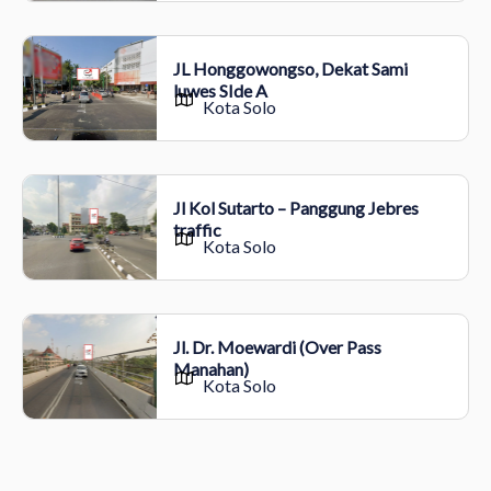
JL Honggowongso, Dekat Sami
luwes SIde A
Kota Solo
Jl Kol Sutarto – Panggung Jebres
traffic
Kota Solo
Jl. Dr. Moewardi (Over Pass
Manahan)
Kota Solo