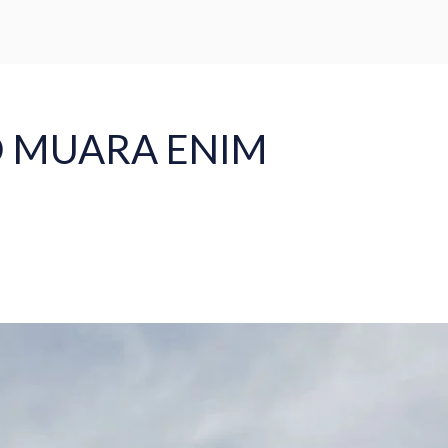
Word Capital Tower, 5th Floor - Mega Kuningan, Jakarta Selatan
Beranda
Tentang
Lokasi
Proyek
Press
Blog
D MUARA ENIM