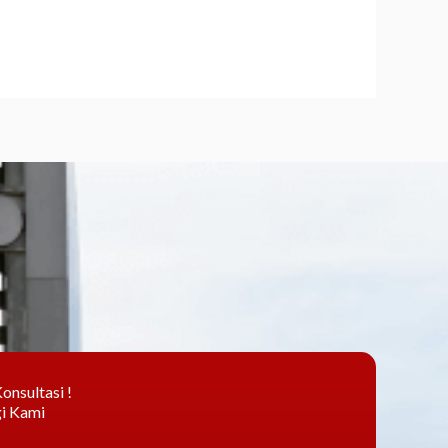
onsultasi !
i Kami