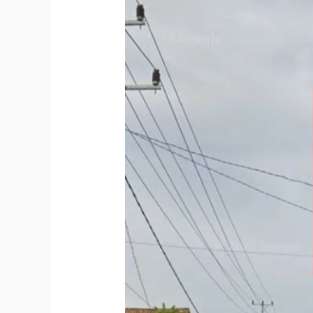
Cek
Harga
dan
Titik
Lokasi
Billboard