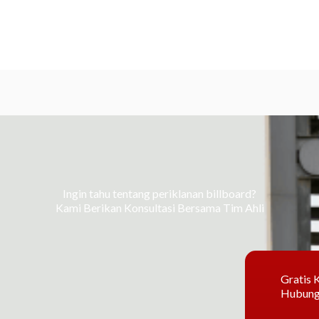
Ingin tahu tentang periklanan billboard?
Kami Berikan Konsultasi Bersama Tim Ahli
Gratis K
Hubung