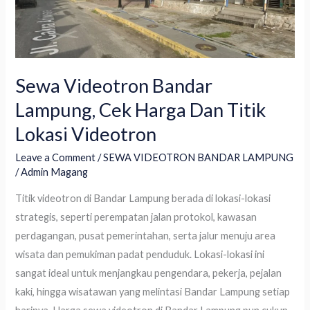
Harga
Dan
Titik
Lokasi
Videotron
Sewa Videotron Bandar
Lampung, Cek Harga Dan Titik
Lokasi Videotron
Leave a Comment
/
SEWA VIDEOTRON BANDAR LAMPUNG
/
Admin Magang
Titik videotron di Bandar Lampung berada di lokasi-lokasi
strategis, seperti perempatan jalan protokol, kawasan
perdagangan, pusat pemerintahan, serta jalur menuju area
wisata dan pemukiman padat penduduk. Lokasi-lokasi ini
sangat ideal untuk menjangkau pengendara, pekerja, pejalan
kaki, hingga wisatawan yang melintasi Bandar Lampung setiap