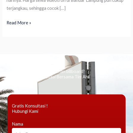
harinya. Harga sewa videotron di Bandar Lampung pun cukup
terjangkau, sehingga cocok […]
Read More »
Ingin tahu tentang periklanan billboard?
Kami Berikan Konsultasi Bersama Tim Ahli
Gratis Konsultasi !
Hubungi Kami
Nama