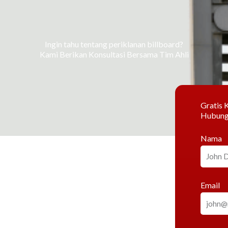
Ingin tahu tentang periklanan billboard?
Kami Berikan Konsultasi Bersama Tim Ahli
Gratis K
Hubung
Nama
Email