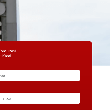
onsultasi !
i Kami