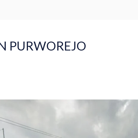
Word Capital Tower, 5th Floor - Mega Kuningan, Jakarta Selatan
Beranda
Tentang
Lokasi
Proyek
Press
Blog
ON PURWOREJO